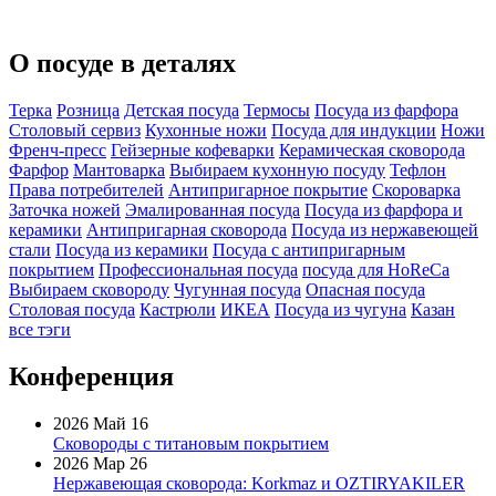
О посуде в деталях
Терка
Розница
Детская посуда
Термосы
Посуда из фарфора
Столовый сервиз
Кухонные ножи
Посуда для индукции
Ножи
Френч-пресс
Гейзерные кофеварки
Керамическая сковорода
Фарфор
Мантоварка
Выбираем кухонную посуду
Тефлон
Права потребителей
Антипригарное покрытие
Скороварка
Заточка ножей
Эмалированная посуда
Посуда из фарфора и
керамики
Антипригарная сковорода
Посуда из нержавеющей
стали
Посуда из керамики
Посуда с антипригарным
покрытием
Профессиональная посуда
посуда для HoReCa
Выбираем сковороду
Чугунная посуда
Опасная посуда
Столовая посуда
Кастрюли
ИКЕА
Посуда из чугуна
Казан
все тэги
Конференция
2026 Май 16
Сковороды с титановым покрытием
2026 Мар 26
Нержавеющая сковорода: Korkmaz и OZTIRYAKILER