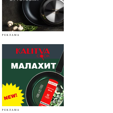
Р Е К Л А М А
Р Е К Л А М А