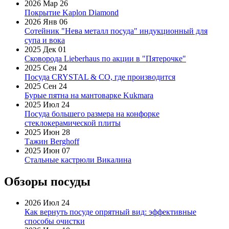
2026 Мар 26
Покрытие Kaplon Diamond
2026 Янв 06
Сотейник "Нева металл посуда" индукционный для
супа и вока
2025 Дек 01
Сковорода Lieberhaus по акции в "Пятерочке"
2025 Сен 24
Посуда CRYSTAL & CO, где производится
2025 Сен 24
Бурые пятна на мантоварке Kukmara
2025 Июл 24
Посуда большего размера на конфорке
стеклокерамической плиты
2025 Июн 28
Тажин Berghoff
2025 Июн 07
Стальные кастрюли Викалина
Обзоры посуды
2026 Июл 24
Как вернуть посуде опрятный вид: эффективные
способы очистки