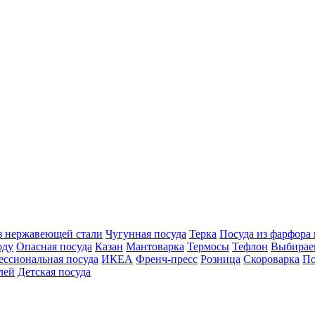
з нержавеющей стали
Чугунная посуда
Терка
Посуда из фарфора
оду
Опасная посуда
Казан
Мантоварка
Термосы
Тефлон
Выбирае
ссиональная посуда
ИКЕА
Френч-пресс
Розница
Скороварка
По
лей
Детская посуда