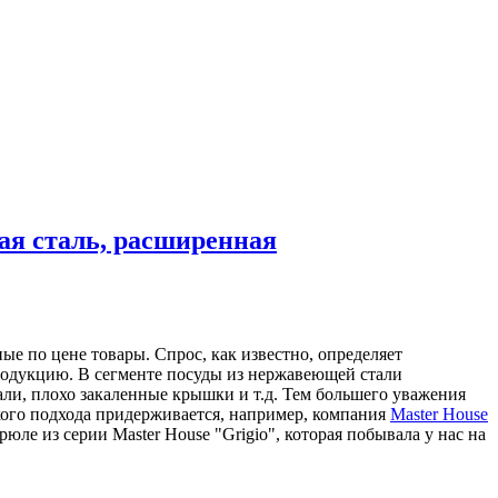
шая сталь, расширенная
е по цене товары. Спрос, как известно, определяет
родукцию. В сегменте посуды из нержавеющей стали
али, плохо закаленные крышки и т.д. Тем большего уважения
акого подхода придерживается, например, компания
Master House
ле из серии Master House "Grigio", которая побывала у нас на