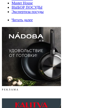
Master House
ВЫБОР ПОСУДЫ
Экспертиза посуды
Читать далее
Р Е К Л А М А