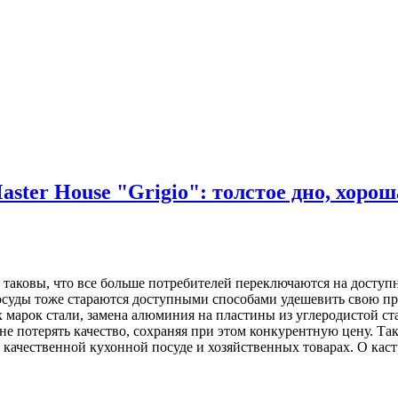
ter House "Grigio": толстое дно, хоро
аковы, что все больше потребителей переключаются на доступны
осуды тоже стараются доступными способами удешевить свою п
 марок стали, замена алюминия на пластины из углеродистой ст
не потерять качество, сохраняя при этом конкурентную цену. Т
качественной кухонной посуде и хозяйственных товарах. О кастрю