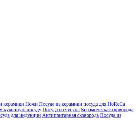
 и керамики
Ножи
Посуда из керамики
посуда для HoReCa
м кухонную посуду
Посуда из чугуна
Керамическая сковорода
суда для индукции
Антипригарная сковорода
Посуда из