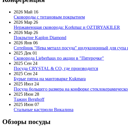
2026 Май 16
Сковороды с титановым покрытием
2026 Мар 26
Нержавеющая сковорода: Korkmaz и OZTIRYAKILER
2026 Мар 26
Покрытие Kaplon Diamond
2026 Янв 06
Сотейник "Нева металл посуда" индукционный для супа 
2025 Дек 01
Сковорода Lieberhaus по акции в "Пятерочке"
2025 Сен 24
Посуда CRYSTAL & CO, где производится
2025 Сен 24
Бурые пятна на мантоварке Kukmara
2025 Июл 24
Посуда большего размера на конфорке стеклокерамическ
2025 Июн 28
Тажин Berghoff
2025 Июн 07
Стальные кастрюли Викалина
Обзоры посуды