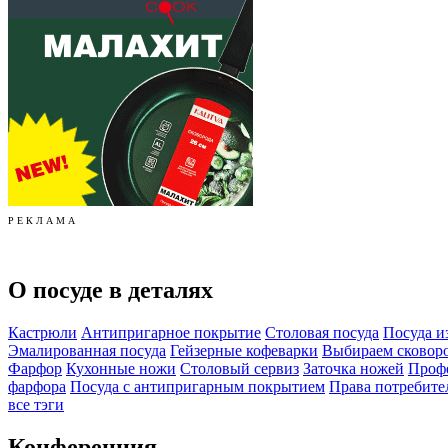
Р Е К Л А М А
О посуде в деталях
Кастрюли
Антипригарное покрытие
Столовая посуда
Посуда и
Эмалированная посуда
Гейзерные кофеварки
Выбираем сковор
Фарфор
Кухонные ножи
Столовый сервиз
Заточка ножей
Профе
фарфора
Посуда с антипригарным покрытием
Права потребите
все тэги
Конференция