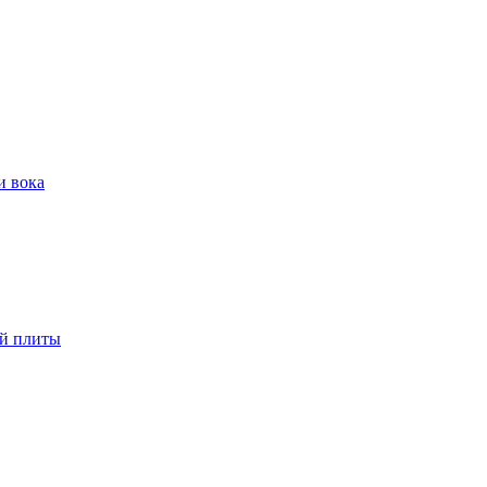
и вока
ой плиты