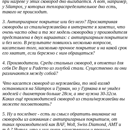
при нагреве у этих сковород дно выгибается. А вот, например,
у Silampos, у которых теплораспределительное дно есть,
такого не происходит.
3. Антипригарное покрытие или без него? Просматривая
сковороды из стали/нержавейки в интернете я заметил, что
очень часто одна и та же модель сковородки у производителя
представлена в двух вариантах: с антипригарным покрытием
и без него. В результате появилось несколько вопросов,
касательно того, насколько прочное покрытие и на какой срок
его хватит, если бережно с ним обращаться?
4. Производители. Среди стальных сковород, я отметил для
себя De Buye и Paderno из голубой стали. Существенно ли они
различаются между собой?
Что касается сковород из нержавейки, то мой взгляд
остановился на Silampos и Гурман, но у Гурмана я не увидел
моделей с диаметром больше 28см, а мне нужна 30-32см.
Каких ещё производителей сковород из стали/нержавейки вы
можете посоветовать?
5. Ну и последнее - есть ли смысл обратить внимание на
сковороды из алюминия с антипригарным покрытием, от
таких производителей как BAF, Woll, Swiss Diamond, AMT и
т.д.? Читал, что у них очень качественное и прочное