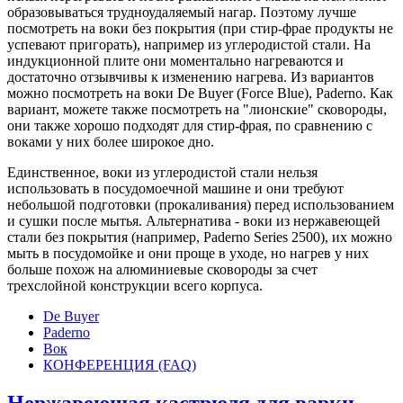
образовываться трудноудаляемый нагар. Поэтому лучше
посмотреть на воки без покрытия (при стир-фрае продукты не
успевают пригорать), например из углеродистой стали. На
индукционной плите они моментально нагреваются и
достаточно отзывчивы к изменению нагрева. Из вариантов
можно посмотреть на воки De Buyer (Force Blue), Paderno. Как
вариант, можете также посмотреть на "лионские" сковороды,
они также хорошо подходят для стир-фрая, по сравнению с
воками у них более широкое дно.
Единственное, воки из углеродистой стали нельзя
использовать в посудомоечной машине и они требуют
небольшой подготовки (прокаливания) перед использованием
и сушки после мытья. Альтернатива - воки из нержавеющей
стали без покрытия (например, Paderno Series 2500), их можно
мыть в посудомойке и они проще в уходе, но нагрев у них
больше похож на алюминиевые сковороды за счет
трехслойной конструкции всего корпуса.
De Buyer
Paderno
Вок
КОНФЕРЕНЦИЯ (FAQ)
Нержавеющая кастрюля для варки