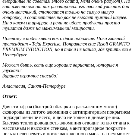
выбранные по советам этого сайта, меня очень радуют). Но
вот именно вок от них разочаровал: его плоский участок дна
очень маленький, становится только на самую малую
конфорку, и соответственно,вок не выдает нужный нагрев.
Ни о каком стир-фрае и речи не идет: продукты просто
тушатся даже на максимальной мощности.
Поэтому я подыскиваю вок с дном побольше. Пока главный
претендент - Tefal Expertise. Понравился еще Risoli GRANITO
PREMIUM-INDUCTION, но я так и не нашла, где купить его в
Петербурге.
Может быть, есть еще хорошие варианты, которые я
упускаю?
Заранее огромное спасибо!
Анастасия, Санкт-Петербург
Ответ
:
Для стир-фрая (быстрой обжарки в раскаленном масле)
сковороды из литого алюминия с антипригарным покрытием
подходят меньше всего, и дело не только в диаметре дна.
Быстрая теплопроводность алюминия отводит тепло от дна к
массивным и высоким стенкам, а антипригарное покрытие
нельзя перегревать и после раскаленного масла на нем может