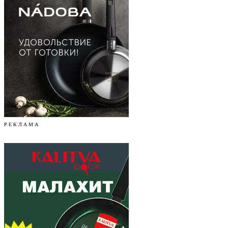
Р Е К Л А М А