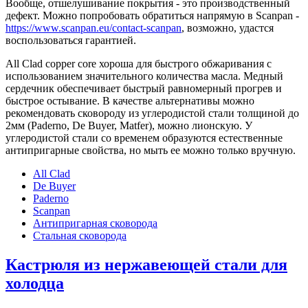
Вообще, отшелушивание покрытия - это производственный
дефект. Можно попробовать обратиться напрямую в Scanpan -
https://www.scanpan.eu/contact-scanpan
, возможно, удастся
воспользоваться гарантией.
All Clad copper core хороша для быстрого обжаривания с
использованием значительного количества масла. Медный
сердечник обеспечивает быстрый равномерный прогрев и
быстрое остывание. В качестве альтернативы можно
рекомендовать сковороду из углеродистой стали толщиной до
2мм (Paderno, De Buyer, Matfer), можно лионскую. У
углеродистой стали со временем образуются естественные
антипригарные свойства, но мыть ее можно только вручную.
All Clad
De Buyer
Paderno
Scanpan
Антипригарная сковорода
Стальная сковорода
Кастрюля из нержавеющей стали для
холодца