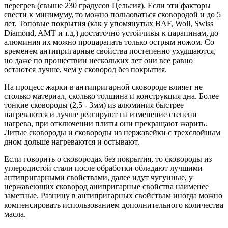
перегрев (свыше 230 градусов Цельсия). Если эти факторы
свести к минимуму, то можно пользоваться сковородой и до 5
лет. Топовые покрытия (как у упомянутых BAF, Woll, Swiss
Diamond, AMT и т.д.) достаточно устойчивы к царапинам, до
алюминия их можно процарапать только острым ножом. Со
временем антипригарные свойства постепенно ухудшаются,
но даже по прошествии нескольких лет они все равно
остаются лучше, чем у сковород без покрытия.
На процесс жарки в антипригарной сковороде влияет не
столько материал, сколько толщина и конструкция дна. Более
тонкие сковороды (2,5 - 3мм) из алюминия быстрее
нагреваются и лучше реагируют на изменение степени
нагрева, при отключении плиты они прекращают жарить.
Литые сковороды и сковороды из нержавейки с трехслойным
дном дольше нагреваются и остывают.
Если говорить о сковородах без покрытия, то сковороды из
углеродистой стали после обработки обладают лучшими
антипригарными свойствами, далее идут чугунные, у
нержавеющих сковород анипригарные свойства наименее
заметные. Разницу в антипригарных свойствам иногда можно
компенсировать использованием дополнительного количества
масла.