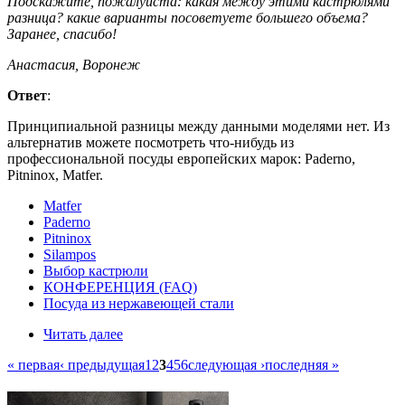
Подскажите, пожалуйста: какая между этими кастрюлями
разница? какие варианты посоветуете большего объема?
Заранее, спасибо!
Анастасия, Воронеж
Ответ
:
Принципиальной разницы между данными моделями нет. Из
альтернатив можете посмотреть что-нибудь из
профессиональной посуды европейских марок: Paderno,
Pitninox, Matfer.
Matfer
Paderno
Pitninox
Silampos
Выбор кастрюли
КОНФЕРЕНЦИЯ (FAQ)
Посуда из нержавеющей стали
Читать далее
« первая
‹ предыдущая
1
2
3
4
5
6
следующая ›
последняя »