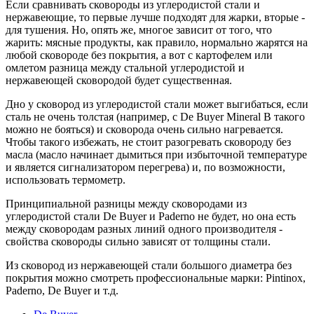
Если сравнивать сковороды из углеродистой стали и
нержавеющие, то первые лучше подходят для жарки, вторые -
для тушения. Но, опять же, многое зависит от того, что
жарить: мясные продукты, как правило, нормально жарятся на
любой сковороде без покрытия, а вот с картофелем или
омлетом разница между стальной углеродистой и
нержавеющей сковородой будет существенная.
Дно у сковород из углеродистой стали может выгибаться, если
сталь не очень толстая (например, с De Buyer Mineral B такого
можно не бояться) и сковорода очень сильно нагревается.
Чтобы такого избежать, не стоит разогревать сковороду без
масла (масло начинает дымиться при избыточной температуре
и является сигнализатором перегрева) и, по возможности,
использовать термометр.
Принципиальной разницы между сковородами из
углеродистой стали De Buyer и Paderno не будет, но она есть
между сковородам разных линий одного производителя -
свойства сковороды сильно зависят от толщины стали.
Из сковород из нержавеющей стали большого диаметра без
покрытия можно смотреть профессиональные марки: Pintinox,
Paderno, De Buyer и т.д.