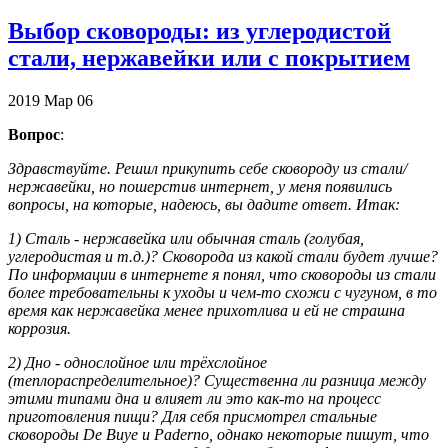
Выбор сковороды: из углеродистой
стали, нержавейки или с покрытием
2019
Мар
06
Вопрос
:
Здравствуйте. Решил прикупить себе сковороду из стали/
нержавейки, но пошерстив интернет, у меня появились
вопросы, на которые, надеюсь, вы дадите ответ. Итак:
1) Сталь - нержавейка или обычная сталь (голубая,
углеродистая и т.д.)? Сковорода из какой стали будет лучше?
По информации в интернете я понял, что сковороды из стали
более требовательны к уходы и чем-то схожи с чугуном, в то
время как нержавейка менее прихотлива и ей не страшна
коррозия.
2) Дно - однослойное или трёхслойное
(теплораспределительное)? Существенна ли разница между
этими типами дна и влияет ли это как-то на процесс
приготовления пищи? Для себя присмотрел стальные
сковороды De Buye и Paderno, однако некоторые пишут, что