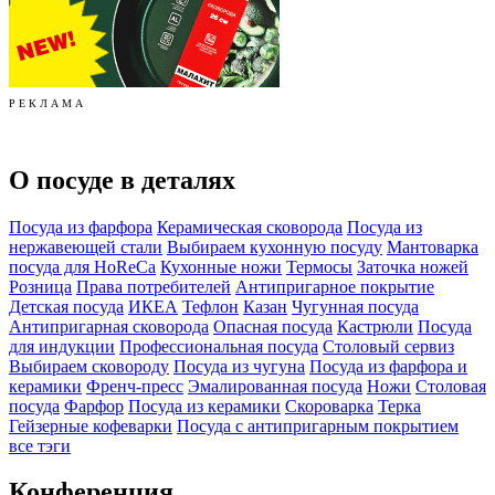
Р Е К Л А М А
О посуде в деталях
Посуда из фарфора
Керамическая сковорода
Посуда из
нержавеющей стали
Выбираем кухонную посуду
Мантоварка
посуда для HoReCa
Кухонные ножи
Термосы
Заточка ножей
Розница
Права потребителей
Антипригарное покрытие
Детская посуда
ИКЕА
Тефлон
Казан
Чугунная посуда
Антипригарная сковорода
Опасная посуда
Кастрюли
Посуда
для индукции
Профессиональная посуда
Столовый сервиз
Выбираем сковороду
Посуда из чугуна
Посуда из фарфора и
керамики
Френч-пресс
Эмалированная посуда
Ножи
Столовая
посуда
Фарфор
Посуда из керамики
Скороварка
Терка
Гейзерные кофеварки
Посуда с антипригарным покрытием
все тэги
Конференция