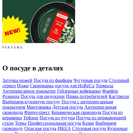
Р Е К Л А М А
О посуде в деталях
Заточка ножей
Посуда из фарфора
Чугунная посуда
Столовый
сервиз
Ножи
Скороварка
посуда для HoReCa
Термосы
Антипригарное покрытие
Гейзерные кофеварки
Фарфор
Розница
Посуда для индукции
Права потребителей
Кастрюли
Выбираем кухонную посуду
Посуда с антипригарным
покрытием
Мантоварка
Детская посуда
Антипригарная
сковорода
Френч-пресс
Керамическая сковорода
Посуда из
керамики
Тефлон
Посуда из чугуна
Посуда из нержавеющей
стали
Терка
Профессиональная посуда
Казан
Выбираем
сковороду
Опасная посуда
ИКЕА
Столовая посуда
Кухонные