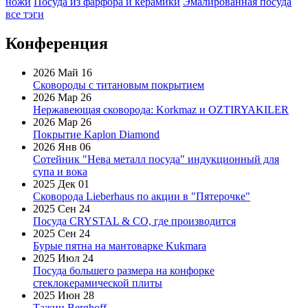
ножи
Посуда из фарфора и керамики
Эмалированная посуда
все тэги
Конференция
2026 Май 16
Сковороды с титановым покрытием
2026 Мар 26
Нержавеющая сковорода: Korkmaz и OZTIRYAKILER
2026 Мар 26
Покрытие Kaplon Diamond
2026 Янв 06
Сотейник "Нева металл посуда" индукционный для
супа и вока
2025 Дек 01
Сковорода Lieberhaus по акции в "Пятерочке"
2025 Сен 24
Посуда CRYSTAL & CO, где производится
2025 Сен 24
Бурые пятна на мантоварке Kukmara
2025 Июл 24
Посуда большего размера на конфорке
стеклокерамической плиты
2025 Июн 28
Тажин Berghoff