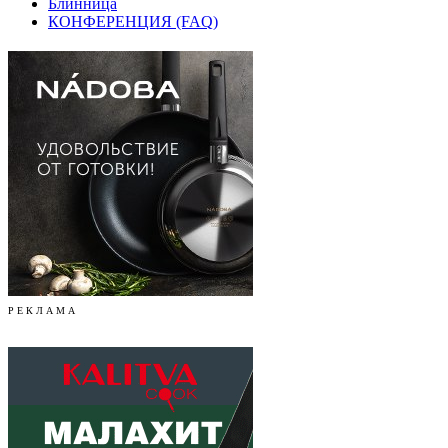
Блинница
КОНФЕРЕНЦИЯ (FAQ)
Р Е К Л А М А