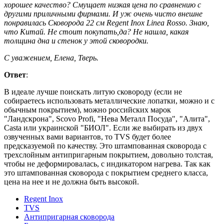
хорошее качество? Смущает низкая цена по сравнению с
другими приличными фирмами. И уж очень чисто внешне
понравилась Сковорода 22 см Regent Inox Linea Rosso. Знаю,
что Китай. Не стоит покупать,да? Не нашла, какая
толщина дна и стенок у этой сковородки.
С уважением, Елена, Тверь.
Ответ
:
В идеале лучше поискать литую сковороду (если не
собираетесь использовать металлические лопатки, можно и с
обычным покрытием), можно российских марок
"Ландскрона", Scovo Profi, "Нева Металл Посуда", "Алита",
Сasta или украинской "БИОЛ". Если же выбирать из двух
озвученных вами вариантов, то TVS будет более
предсказуемой по качеству. Это штампованная сковорода с
трехслойным антипригарным покрытием, довольно толстая,
чтобы не деформировалась, с индикатором нагрева. Так как
это штампованная сковорода с покрытием среднего класса,
цена на нее и не должна быть высокой.
Regent Inox
TVS
Антипригарная сковорода