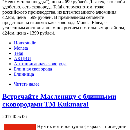
"Невы металл посуды"), цена - 699 рублей. Для тех, кто любит
удобство, есть сковорода Tefal с термоспотом, тоже
российского производства, из штампованного алюминия,
d22см, цена - 599 рублей. В премиальном сегменте
представлена итальянская сковорода Moneta Etnea, с
усиленным антпригарным покрытием и стильным дизайном,
d24см, цена - 1399 рублей.
Homestudio
Moneta
Tefal
АКЦИИ
Антипригарная сковорода
Блинная сковорода
Блинница
Читать далее
Встречайте Масленицу с блинными
сковородами ТМ Kukmara!
2017
Фев
06
Н
у что, вот и наступил февраль – последний