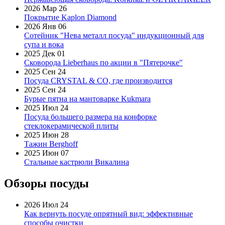
2026 Мар 26
Покрытие Kaplon Diamond
2026 Янв 06
Сотейник "Нева металл посуда" индукционный для
супа и вока
2025 Дек 01
Сковорода Lieberhaus по акции в "Пятерочке"
2025 Сен 24
Посуда CRYSTAL & CO, где производится
2025 Сен 24
Бурые пятна на мантоварке Kukmara
2025 Июл 24
Посуда большего размера на конфорке
стеклокерамической плиты
2025 Июн 28
Тажин Berghoff
2025 Июн 07
Стальные кастрюли Викалина
Обзоры посуды
2026 Июл 24
Как вернуть посуде опрятный вид: эффективные
способы очистки