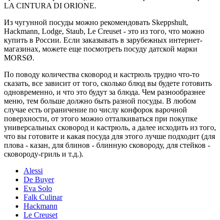
LA CINTURA DI ORIONE.
Из чугунной посуды можно рекомендовать Skeppshult,
Hackmann, Lodge, Staub, Le Creuset - это из того, что можно
купить в России. Если заказывать в зарубежных интернет-
магазинах, можете еще посмотреть посуду датской марки
MORSØ.
По поводу количества сковород и кастрюль трудно что-то
сказать, все зависит от того, сколько блюд вы будете готовить
одновременно, и что это будут за блюда. Чем разнообразнее
меню, тем больше должно быть разной посуды. В любом
случае есть ограничение по числу конфорок варочной
поверхности, от этого можно отталкиваться при покупке
универсальных сковород и кастрюль, а далее исходить из того,
что вы готовите и какая посуда для этого лучше подходит (для
плова - казан, для блинов - блинную сковороду, для стейков -
сковороду-гриль и т.д.).
Alessi
De Buyer
Eva Solo
Falk Culinar
Hackmann
Le Creuset