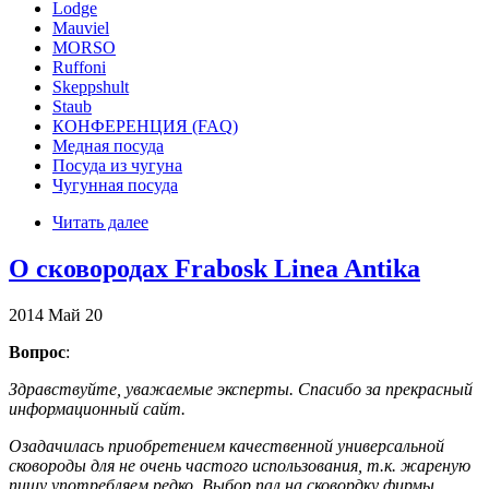
Lodge
Mauviel
MORSO
Ruffoni
Skeppshult
Staub
КОНФЕРЕНЦИЯ (FAQ)
Медная посуда
Посуда из чугуна
Чугунная посуда
Читать далее
О сковородах Frabosk Linea Antika
2014
Май
20
Вопрос
:
Здравствуйте, уважаемые эксперты. Спасибо за прекрасный
информационный сайт.
Озадачилась приобретением качественной универсальной
сковороды для не очень частого использования, т.к. жареную
пищу употребляем редко. Выбор пал на сковордку фирмы