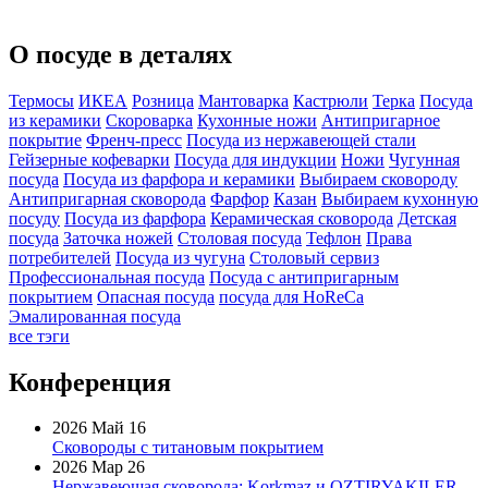
О посуде в деталях
Термосы
ИКЕА
Розница
Мантоварка
Кастрюли
Терка
Посуда
из керамики
Скороварка
Кухонные ножи
Антипригарное
покрытие
Френч-пресс
Посуда из нержавеющей стали
Гейзерные кофеварки
Посуда для индукции
Ножи
Чугунная
посуда
Посуда из фарфора и керамики
Выбираем сковороду
Антипригарная сковорода
Фарфор
Казан
Выбираем кухонную
посуду
Посуда из фарфора
Керамическая сковорода
Детская
посуда
Заточка ножей
Столовая посуда
Тефлон
Права
потребителей
Посуда из чугуна
Столовый сервиз
Профессиональная посуда
Посуда с антипригарным
покрытием
Опасная посуда
посуда для HoReCa
Эмалированная посуда
все тэги
Конференция
2026 Май 16
Сковороды с титановым покрытием
2026 Мар 26
Нержавеющая сковорода: Korkmaz и OZTIRYAKILER