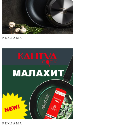
Р Е К Л А М А
Р Е К Л А М А