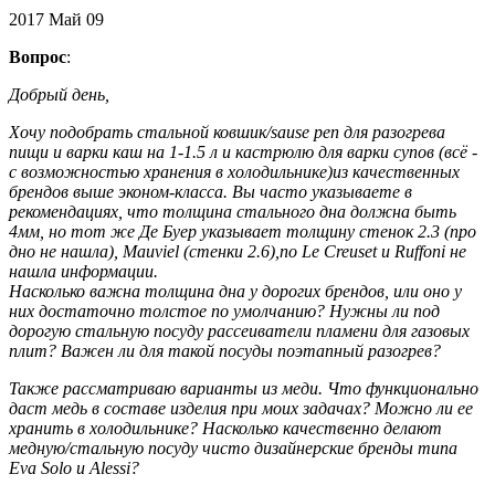
2017
Май
09
Вопрос
:
Добрый день,
Хочу подобрать стальной ковшик/sause pen для разогрева
пищи и варки каш на 1-1.5 л и кастрюлю для варки супов (всё -
с возможностью хранения в холодильнике)из качественных
брендов выше эконом-класса. Вы часто указываете в
рекомендациях, что толщина стального дна должна быть
4мм, но тот же Де Буер указывает толщину стенок 2.3 (про
дно не нашла), Mauviel (стенки 2.6),по Le Creuset и Ruffoni не
нашла информации.
Насколько важна толщина дна у дорогих брендов, или оно у
них достаточно толстое по умолчанию? Нужны ли под
дорогую стальную посуду рассеиватели пламени для газовых
плит? Важен ли для такой посуды поэтапный разогрев?
Также рассматриваю варианты из меди. Что функционально
даст медь в составе изделия при моих задачах? Можно ли ее
хранить в холодильнике? Насколько качественно делают
медную/стальную посуду чисто дизайнерские бренды типа
Eva Solo и Alessi?