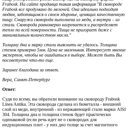
Frabosk. На сайте продавца такая информация "В сковороде
Frabosk все продумано до мелочей. Она идеально подходит
людям, заботящимся о своем здоровье, ценящих качественную
пищу. Снаружи сковорода выполнена из меди, а внутри – из
стали. Сковорода равномерно нагревается и распределяет
тепло по всей поверхности. Пища не пригорает даже с
минимальным количеством масла."
Толщину дна и марку стали выяснить не удалось. Толщина
стенок примерно 5мм. Цена не маленькая. Интересует мнение
экспертов, чтобы не ошибиться в выборе. Может быть Вы
посоветуете что-то еще.
Заранее благодана за ответ.
Вера, Санкт-Петербург
Ответ
:
Судя по всему, вы обратили внимание на сковороду Frabosk
Linea Antika. Эта сковорода сделана из биметалла - внешний
слой из меди, внутренний - из нержавеющей стали марки AISI
304. Толщина дна и толщина стенок будет практически
одинаковой (если речь идет не о сковородах для
индукционных плит - у них дно толще за счет магнитного