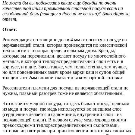
Не могли бы вы подсказать какие еще бренды по очень
качественной и/или премиальной стальной посуде есть на
сегодняшний день (локация в России не важна)? Благодарю за
ответ.
Ответ
:
Рекомендация по толщине дна в 4 мм относится к посуде из
нержавеющей стали, которая производится по классической
технологии с теплораспределительным дном. Бренды,
которые вы перечислили, делают посуду из многослойного
металла, в которой теплораспределительный слой есть и в
корпусе, и в дне. Здесь также, чем толще стенки, тем лучше,
но для повседневных задач вроде варки каш и супов общей
толщины от 2мм вполне хватает для комфортной готовки.
Рассеиватели пламени для посуды из нержавеющей стали не
нужны, плавный разогрев тоже не является обязательным.
Что касается медной посуды, то здесь бывает посуда целиком
из меди и посуда, где медь используется во внешнем слое
(сердцевина делается из алюминия, внутренний слой - из
нержавеющей стали). В первом случае медь хороша своими
превосходными теплораспределительными свойствами,
которые играют роль при приготовлении некоторых сложных