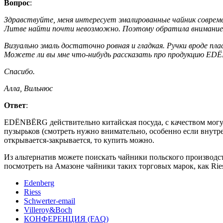
Вопрос
:
Здравствуйте, меня интересует эмалированные чайник совреме
Литве найти почти невозможно. Поэтому обратила внимание 
Визуально эмаль достаточно ровная и гладкая. Ручки вроде п
Можете ли вы мне что-нибудь рассказать про продукцию ED
Спасибо.
Алла, Вильнюс
Ответ
:
EDЁNBЁRG действительно китайская посуда, с качеством могут 
пузырьков (смотреть нужно внимательно, особенно если внутре
открывается-закрывается, то купить можно.
Из альтернатив можете поискать чайники польского произво
посмотреть на Амазоне чайники таких торговых марок, как Rie
Edenberg
Riess
Schwerter-email
Villeroy&Boch
КОНФЕРЕНЦИЯ (FAQ)