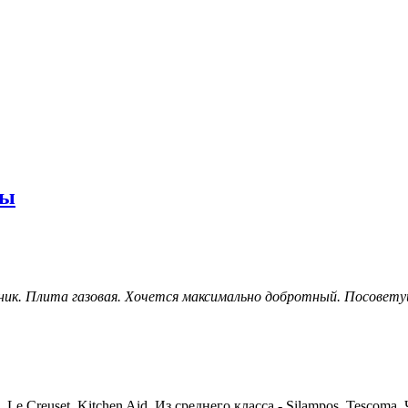
ты
ик. Плита газовая. Хочется максимально добротный. Посоветуйт
Le Creuset, Kitchen Aid. Из среднего класса - Silampos, Tesco