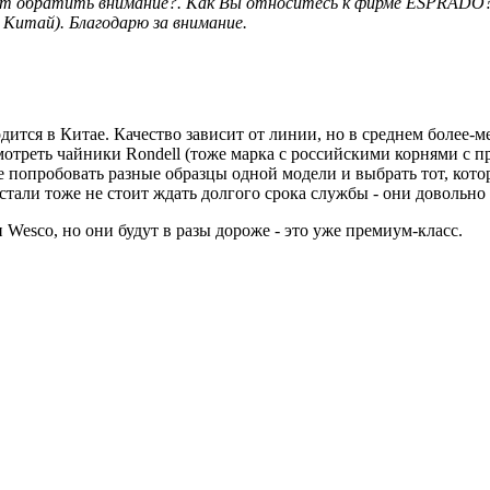
 стоит обратить внимание?. Как Вы относитесь к фирме ESPR
 Китай). Благодарю за внимание.
водится в Китае. Качество зависит от линии, но в среднем бо
мотреть чайники Rondell (тоже марка с российскими корнями с п
попробовать разные образцы одной модели и выбрать тот, котор
али тоже не стоит ждать долгого срока службы - они довольно 
esco, но они будут в разы дороже - это уже премиум-класс.