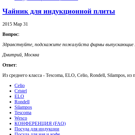
Чайник для индукционной плиты
2015
Мар
31
Вопрос
:
Здравствуйте, подскажите пожалуйста фирмы выпускающие хо
Дмитрий, Москва
Ответ
:
Из среднего класса - Tescoma, ELO, Celio, Rondell, Silampos, из 
Celio
Cristel
ELO
Rondell
Silampos
Tescoma
Wesco
КОНФЕРЕНЦИЯ (FAQ)
Посуда для индукции
Посуда для чая и кофе