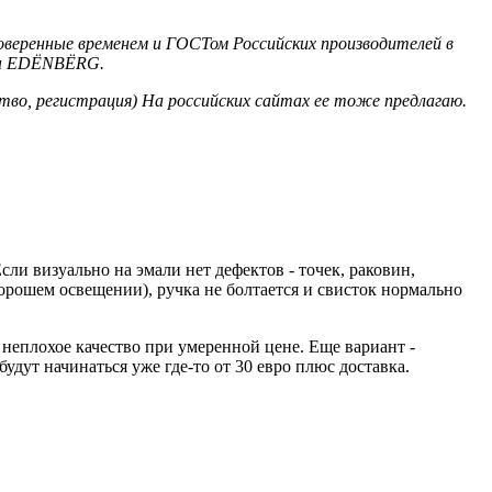
оверенные временем и ГОСТом Российских производителей в
рмы EDЁNBЁRG.
тво, регистрация) На российских сайтах ее тоже предлагаю.
ли визуально на эмали нет дефектов - точек, раковин,
орошем освещении), ручка не болтается и свисток нормально
о неплохое качество при умеренной цене. Еще вариант -
дут начинаться уже где-то от 30 евро плюс доставка.