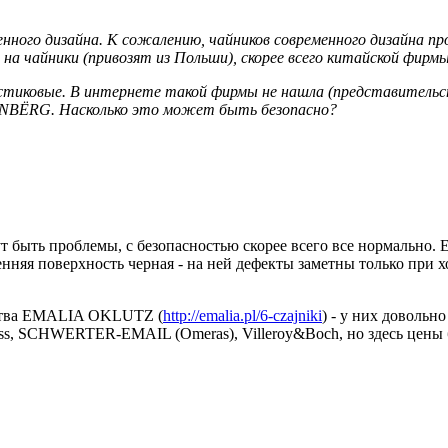
нного дизайна. К сожалению, чайников современного дизайна пр
на чайники (привозят из Польши), скорее всего китайской фи
ластиковые. В интернете такой фирмы не нашла (представительс
ЁNBЁRG. Насколько это может быть безопасно?
быть проблемы, с безопасностью скорее всего все нормально. Ес
нняя поверхность черная - на ней дефекты заметны только при х
дства EMALIA OKLUTZ (
http://emalia.pl/6-czajniki
) - у них довольн
ss, SCHWERTER-EMAIL (Omeras), Villeroy&Boch, но здесь цены бу