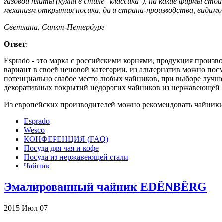
газовой плиты (кухня в стиле "классика"), на какие фирмы
механизм открытия носика, да и страна-производства, видимо
Светлана, Санкт-Петербург
Ответ
:
Esprado - это марка с российскими корнями, продукция произ
вариант в своей ценовой категории, из альтернатив можно пос
потенциально слабое место любых чайников, при выборе лучше 
декоративных покрытий недорогих чайников из нержавеющей ст
Из европейских производителей можно рекомендовать чайники W
Esprado
Wesco
КОНФЕРЕНЦИЯ (FAQ)
Посуда для чая и кофе
Посуда из нержавеющей стали
Чайник
Эмалированный чайник EDЁNBЁRG
2015
Июл
07