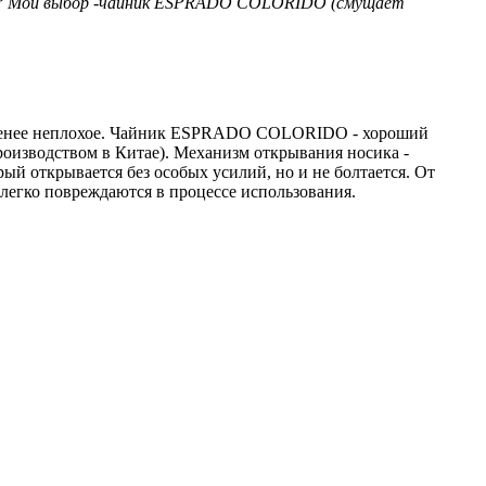
ADO? Мой выбор -чайник ESPRADO COLORIDO (смущает
лее-менее неплохое. Чайник ESPRADO COLORIDO - хороший
роизводством в Китае). Механизм открывания носика -
ый открывается без особых усилий, но и не болтается. От
легко повреждаются в процессе использования.