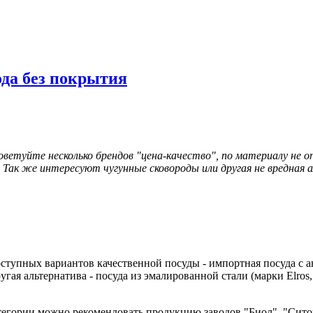
да без покрытия
ветуйте несколько брендов "цена-качество", по материалу не 
 Так же интересуют чугунные сковороды или другая не вредная 
ступных вариантов качественной посуды - импортная посуда с а
угая альтернатива - посуда из эмалированной стали (марки Elros,
тегории можно рекомендовать продукцию заводов "Биол", "Сито