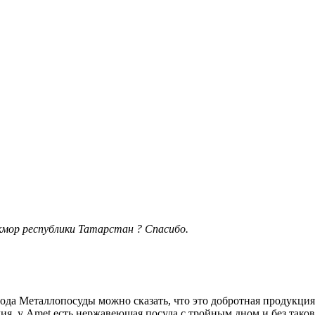
укмор республики Татарстан ? Спасибо.
ода Металлопосуды можно сказать, что это добротная продукция
ия, у Amet есть нержавеющая посуда с тройным дном и без таков