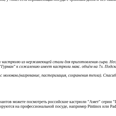
у кастрюлю из нержавеющей стали для приготовления сыра. Нео
 "Гурман" к сожалению имеет кастрюли макс. объём на 7л. По
 молоком.(нагревание, пастеризация, сохранения тепла). Спасиб
нтов можете посмотреть российские кастрюли "Амет" серии "Профе
руются на профессиональной посуде, например Pintinox или Pad