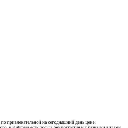
 по привлекательной на сегодняшний день цене.
ого, у Kukmara есть посуда без покрытия и с разными видами