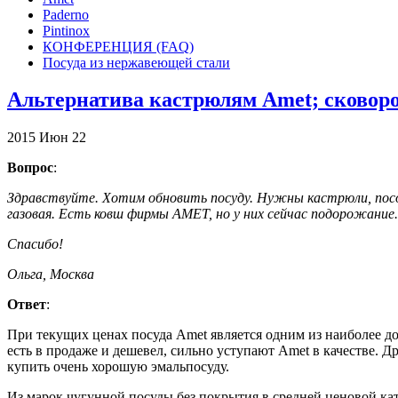
Paderno
Pintinox
КОНФЕРЕНЦИЯ (FAQ)
Посуда из нержавеющей стали
Альтернатива кастрюлям Amet; сковоро
2015
Июн
22
Вопрос
:
Здравствуйте. Хотим обновить посуду. Нужны кастрюли, посо
газовая. Есть ковш фирмы АМЕТ, но у них сейчас подорожание.
Спасибо!
Ольга, Москва
Ответ
:
При текущих ценах посуда Amet является одним из наиболее до
есть в продаже и дешевел, сильно уступают Amet в качестве. Др
купить очень хорошую эмальпосуду.
Из марок чугунной посуды без покрытия в средней ценовой ка