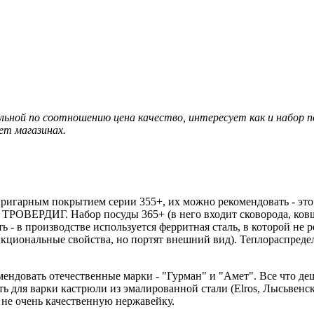
льной по соотношению цена качество, интересует как и набор 
ет магазинах.
пригарным покрытием серии 355+, их можно рекомендовать - эт
РОВЕРДИГ. Набор посуды 365+ (в него входит сковорода, ковш 
ь - в производстве используется ферритная сталь, в которой не
кциональные свойства, но портят внешний вид). Теплораспредел
ндовать отечественные марки - "Гурман" и "Амет". Все что деше
для варки кастрюли из эмалированной стали (Elros, Лысьвенские
 не очень качественную нержавейку.