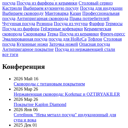
посуда
Посуда из фарфора и керамики
Столовый сервиз
Кастрюли
Выбираем кухонную посуду
Посуда для индукции
Выбираем сковороду
Мантоварка
Казан
Профессиональная
посуда
Антипригарная сковорода
Права потребителей
Чугунная посуда
Розница
Посуда из чугуна
Фарфор
Термосы
Посуда из фарфора
Гейзерные кофеварки
Керамическая
сковорода
Скороварка
Терка
Посуда из керамики
Френч-пресс
Эмалированная посуда
посуда для HoReCa
Тефлон
Столовая
посуда
Кухонные ножи
Заточка ножей
Опасная посуда
Антипригарное покрытие
Посуда из нержавеющей стали
все тэги
Конференция
2026 Май 16
Сковороды с титановым покрытием
2026 Мар 26
Нержавеющая сковорода: Korkmaz и OZTIRYAKILER
2026 Мар 26
Покрытие Kaplon Diamond
2026 Янв 06
Сотейник "Нева металл посуда" индукционный для
супа и вока
2025 Дек 01