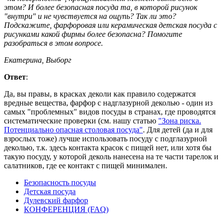
этом? И более безопасная посуда та, в которой рисунок
"внутри" и не чувствуется на ощупь? Так ли это?
Подскажите, фарфоровая или керамическая детская посуда с
рисунками какой фирмы более безопасна? Помогите
разобраться в этом вопросе.
Екатерина, Выборг
Ответ
:
Да, вы правы, в красках деколи как правило содержатся
вредные вещества, фарфор с надглазурной деколью - один из
самых "проблемных" видов посуды в странах, где проводятся
систематические проверки (см. нашу статью
"Зона риска.
Потенциально опасная столовая посуда"
. Для детей (да и для
взрослых тоже) лучше использовать посуду с подглазурной
деколью, т.к. здесь контакта красок с пищей нет, или хотя бы
такую посуду, у которой деколь нанесена на те части тарелок и
салатников, где ее контакт с пищей минимален.
Безопасность посуды
Детская посуда
Дулевский фарфор
КОНФЕРЕНЦИЯ (FAQ)