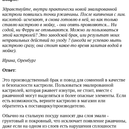
Здравствуйте, внутри практически новой эмалированной
кастрюли появились точки ржавчины. После кипячения с лим.
кислотой- исчезают, я снова готовлю в ней, но как только
ставлю кастрюлю в мойку, - они опять проявляются... Ни
содой, ни Ферри не отмываются. Можно ли пользоваться
этой кастрюлей? Это заводской брак, или результат моих
неправильных действий по уходу ? (иногда не успеваю мыть
кастрюлю сразу, она стоит какое-то время залитая водой в
мойке).
Ирина, Оренбург
Ответ
:
Это производственный брак и повод для сомнений в качестве
и безопасности кастрюли. Пользоваться эмалированной
кастрюлей, которая ржавеет изнутри, не стоит, вместе с
ржавчиной могут выделяться и более опасные элементы. Если
есть возможность, верните кастрюлю в магазин или
обратитесь к поставщику/производителю.
Обычно на стальную посуду наносят два слоя эмали -
грунтовый и покровный, что исключает появление ржавчины,
даже если на одном из слоев есть нарушения сплошности