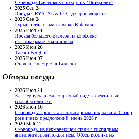
Сковорода Lieberhaus по акции в "Пятерочке"
2025 Сен 24
Посуда CRYSTAL & CO, где производится
2025 Сен 24
Бурые пятна на мантоварке Kukmara
2025 Июл 24
Посуда большего размера на конфорке
стеклокерамической плиты
2025 Июн 28
Тажин Berghoff
2025 Июн 07
Стальные кастрюли Викалина
Обзоры посуды
2026 Июл 24
Как вернуть посуде опрятный вид: эффективные
способы очистки
2026 Июн 10
Сковороды-гриль с антипригарным покрытием. Обзор
розничных предложений, июнь 2026 г.
2026 Май 12
Сковороды из нержавеющей стали с гибридным
антипригарным покрытием. Обзор розничных