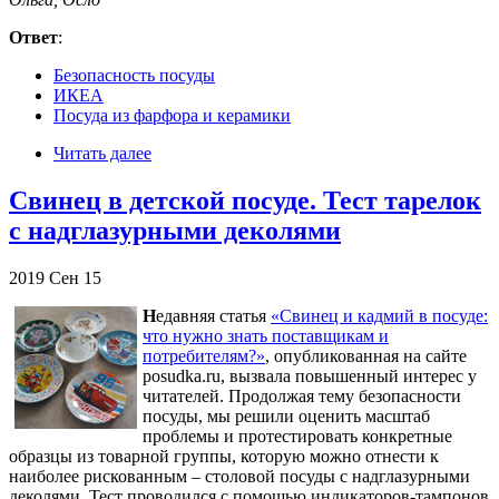
Ответ
:
Безопасность посуды
ИКЕА
Посуда из фарфора и керамики
Читать далее
Свинец в детской посуде. Тест тарелок
с надглазурными деколями
2019
Сен
15
Н
едавняя статья
«Свинец и кадмий в посуде:
что нужно знать поставщикам и
потребителям?»
, опубликованная на сайте
posudka.ru, вызвала повышенный интерес у
читателей. Продолжая тему безопасности
посуды, мы решили оценить масштаб
проблемы и протестировать конкретные
образцы из товарной группы, которую можно отнести к
наиболее рискованным – столовой посуды с надглазурными
деколями. Тест проводился с помощью индикаторов-тампонов