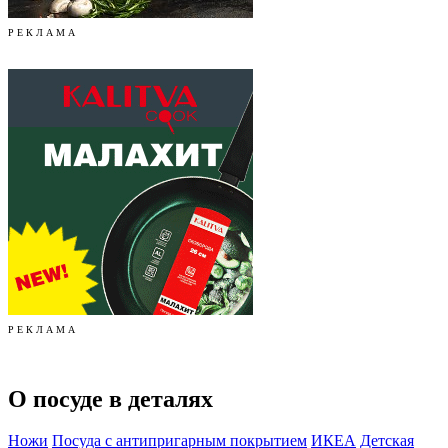
Р Е К Л А М А
Р Е К Л А М А
О посуде в деталях
Ножи
Посуда с антипригарным покрытием
ИКЕА
Детская