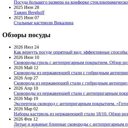
Посуда большего размера на конфорке стеклокерамическ
2025 Июн 28
Тажин Berghoff
2025 Июн 07
Стальные кастрюли Викалина
Обзоры посуды
2026 Июл 24
Как вернуть посуде опрятный вид: эффективные способы
2026 Июн 10
Сковороды-гриль с антипригарным покрытием. Обзор ро
2026 Май 12
Сковороды из нержавеющей стали с гибридным антиприг
2026 Апр 27
Сковорода из нержавеющей стали с гибридным антиприга
2026 Апр 10
Сковороды из нержавеющей стали с антипригарным покр
2026 Мар 19
Экспертиза сковород с антипригарным покрытием. «Готов
2026 Мар 02
Наборы кастрюль из нержавеющей стали 18/10. Обзор ро
2026 Фев 12
Литые и кованые блинные сковороды с антипригарным по