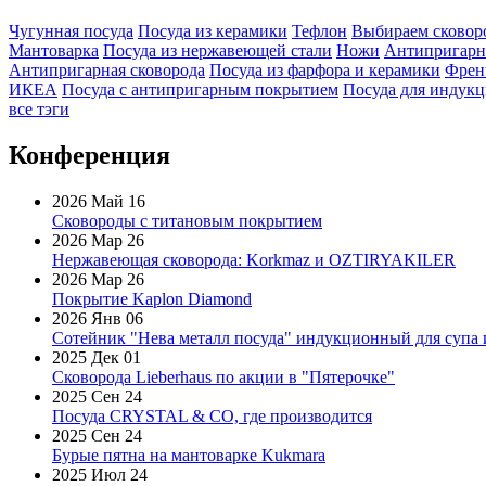
Чугунная посуда
Посуда из керамики
Тефлон
Выбираем сковор
Мантоварка
Посуда из нержавеющей стали
Ножи
Антипригарн
Антипригарная сковорода
Посуда из фарфора и керамики
Френ
ИКЕА
Посуда с антипригарным покрытием
Посуда для индук
все тэги
Конференция
2026 Май 16
Сковороды с титановым покрытием
2026 Мар 26
Нержавеющая сковорода: Korkmaz и OZTIRYAKILER
2026 Мар 26
Покрытие Kaplon Diamond
2026 Янв 06
Сотейник "Нева металл посуда" индукционный для супа 
2025 Дек 01
Сковорода Lieberhaus по акции в "Пятерочке"
2025 Сен 24
Посуда CRYSTAL & CO, где производится
2025 Сен 24
Бурые пятна на мантоварке Kukmara
2025 Июл 24