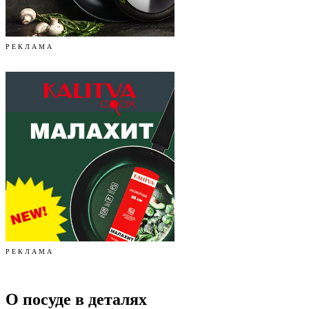
Р Е К Л А М А
Р Е К Л А М А
О посуде в деталях