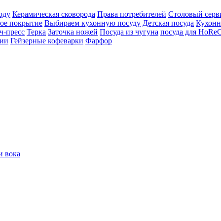
оду
Керамическая сковорода
Права потребителей
Столовый серв
ое покрытие
Выбираем кухонную посуду
Детская посуда
Кухонн
ч-пресс
Терка
Заточка ножей
Посуда из чугуна
посуда для HoRe
ции
Гейзерные кофеварки
Фарфор
и вока