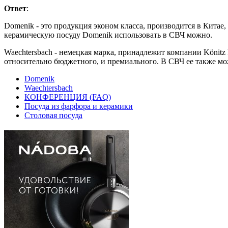
Ответ
:
Domenik - это продукция эконом класса, производится в Китае
керамическую посуду Domenik использовать в СВЧ можно.
Waechtersbach - немецкая марка, принадлежит компании Könitz P
относительно бюджетного, и премиального. В СВЧ ее также мо
Domenik
Waechtersbach
КОНФЕРЕНЦИЯ (FAQ)
Посуда из фарфора и керамики
Столовая посуда