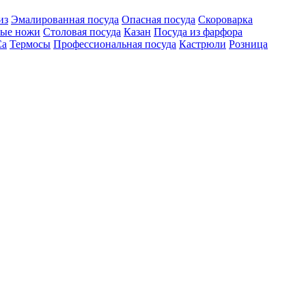
из
Эмалированная посуда
Опасная посуда
Скороварка
ые ножи
Столовая посуда
Казан
Посуда из фарфора
Ca
Термосы
Профессиональная посуда
Кастрюли
Розница