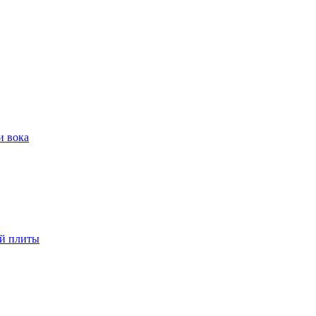
и вока
ой плиты