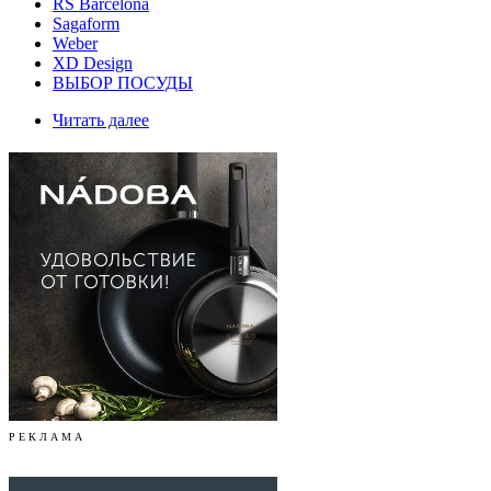
RS Barcelona
Sagaform
Weber
XD Design
ВЫБОР ПОСУДЫ
Читать далее
Р Е К Л А М А