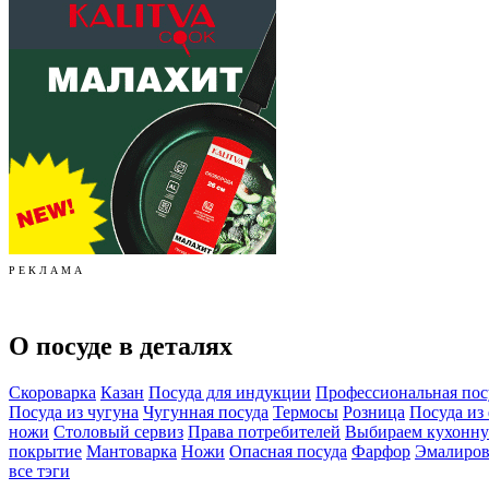
Р Е К Л А М А
О посуде в деталях
Скороварка
Казан
Посуда для индукции
Профессиональная пос
Посуда из чугуна
Чугунная посуда
Термосы
Розница
Посуда из
ножи
Столовый сервиз
Права потребителей
Выбираем кухонну
покрытие
Мантоварка
Ножи
Опасная посуда
Фарфор
Эмалиров
все тэги