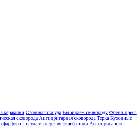
из керамики
Столовая посуда
Выбираем сковороду
Френч-пресс
ческая сковорода
Антипригарная сковорода
Терка
Кухонные
з фарфора
Посуда из нержавеющей стали
Антипригарное