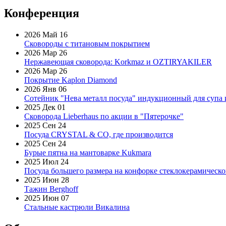
Конференция
2026 Май 16
Сковороды с титановым покрытием
2026 Мар 26
Нержавеющая сковорода: Korkmaz и OZTIRYAKILER
2026 Мар 26
Покрытие Kaplon Diamond
2026 Янв 06
Сотейник "Нева металл посуда" индукционный для супа 
2025 Дек 01
Сковорода Lieberhaus по акции в "Пятерочке"
2025 Сен 24
Посуда CRYSTAL & CO, где производится
2025 Сен 24
Бурые пятна на мантоварке Kukmara
2025 Июл 24
Посуда большего размера на конфорке стеклокерамическ
2025 Июн 28
Тажин Berghoff
2025 Июн 07
Стальные кастрюли Викалина