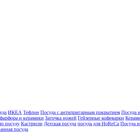
уда
ИКЕА
Тефлон
Посуда с антипригарным покрытием
Посуда 
 фарфора и керамики
Заточка ножей
Гейзерные кофеварки
Керами
ю посуду
Кастрюли
Детская посуда
посуда для HoReCa
Посуда и
анная посуда