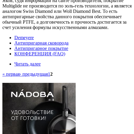
Яков, судя информации на сайте производителя, покрытие
Multiglide не производится по золь-гель технологии, а является
аналогом Swiss Diamond или Woll Diamond Best. То есть
антипригарные свойства данного покрытия обеспечивает
обычный PTFE, а долговечность и прочность достигается за
счет усиления формулы искусственными алмазами.
Demeyere
Антипригарная сковорода
Антипригарное покрытие
КОНФЕРЕНЦИЯ (FAQ)
Читать далее
« первая
‹ предыдущая
1
2