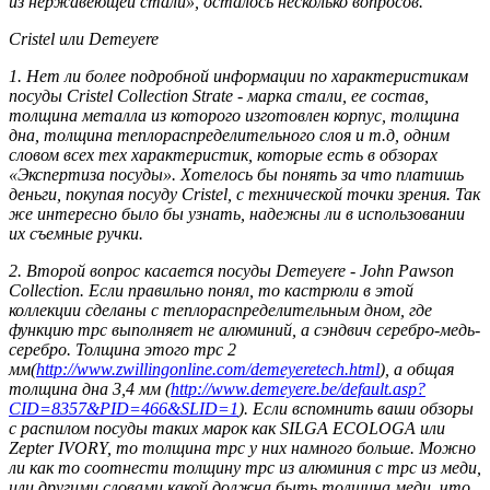
из нержавеющей стали», осталось несколько вопросов.
Сristel или Demeyere
1. Нет ли более подробной информации по характеристикам
посуды Сristel Collection Strate - марка стали, ее состав,
толщина металла из которого изготовлен корпус, толщина
дна, толщина теплораспределительного слоя и т.д, одним
словом всех тех характеристик, которые есть в обзорах
«Экспертиза посуды». Хотелось бы понять за что платишь
деньги, покупая посуду Сristel, с технической точки зрения. Так
же интересно было бы узнать, надежны ли в использовании
их съемные ручки.
2. Второй вопрос касается посуды Demeyere - John Pawson
Collection. Если правильно понял, то кастрюли в этой
коллекции сделаны с теплораспределительным дном, где
функцию трс выполняет не алюминий, а сэндвич серебро-медь-
серебро. Толщина этого трс 2
мм(
http://www.zwillingonline.com/demeyeretech.html
), а общая
толщина дна 3,4 мм (
http://www.demeyere.be/default.asp?
CID=8357&PID=466&SLID=1
). Если вспомнить ваши обзоры
с распилом посуды таких марок как SILGA ECOLOGA или
Zepter IVORY, то толщина трс у них намного больше. Можно
ли как то соотнести толщину трс из алюминия с трс из меди,
или другими словами какой должна быть толщина меди, что