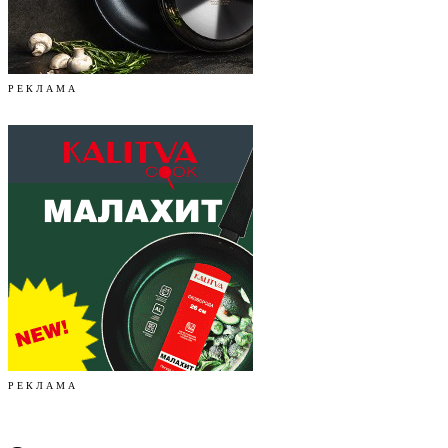
Р Е К Л А М А
Р Е К Л А М А