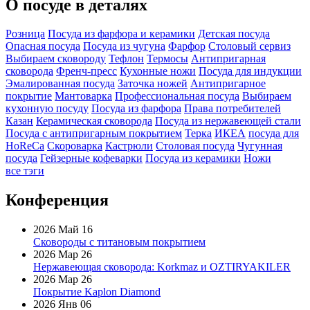
О посуде в деталях
Розница
Посуда из фарфора и керамики
Детская посуда
Опасная посуда
Посуда из чугуна
Фарфор
Столовый сервиз
Выбираем сковороду
Тефлон
Термосы
Антипригарная
сковорода
Френч-пресс
Кухонные ножи
Посуда для индукции
Эмалированная посуда
Заточка ножей
Антипригарное
покрытие
Мантоварка
Профессиональная посуда
Выбираем
кухонную посуду
Посуда из фарфора
Права потребителей
Казан
Керамическая сковорода
Посуда из нержавеющей стали
Посуда с антипригарным покрытием
Терка
ИКЕА
посуда для
HoReCa
Скороварка
Кастрюли
Столовая посуда
Чугунная
посуда
Гейзерные кофеварки
Посуда из керамики
Ножи
все тэги
Конференция
2026 Май 16
Сковороды с титановым покрытием
2026 Мар 26
Нержавеющая сковорода: Korkmaz и OZTIRYAKILER
2026 Мар 26
Покрытие Kaplon Diamond
2026 Янв 06