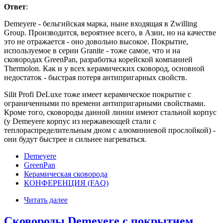
Ответ
:
Demeyere - бельгийская марка, ныне входящая в Zwilling
Group. Производится, вероятнее всего, в Азии, но на качестве
это не отражается - оно довольно высокое. Покрытие,
используемое в серии Granite - тоже самое, что и на
сковородах GreenPan, разработка корейской компанией
Thermolon. Как и у всех керамических сковород, основной
недостаток - быстрая потеря антипригарных свойств.
Silit Profi DeLuxe тоже имеет керамическое покрытие с
ограниченными по времени антипригарными свойствами.
Кроме того, сковороды данной линии имеют стальной корпус
(у Demeyere корпус из нержавеющей стали с
теплораспределительным дном с алюминиевой прослойкой) -
они будут быстрее и сильнее нагреваться.
Demeyere
GreenPan
Керамическая сковорода
КОНФЕРЕНЦИЯ (FAQ)
Читать далее
Сковороды Demeyere c покрытием