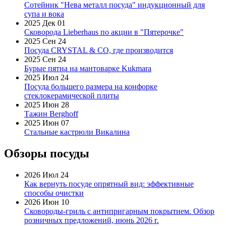
Сотейник "Нева металл посуда" индукционный для
супа и вока
2025 Дек 01
Сковорода Lieberhaus по акции в "Пятерочке"
2025 Сен 24
Посуда CRYSTAL & CO, где производится
2025 Сен 24
Бурые пятна на мантоварке Kukmara
2025 Июл 24
Посуда большего размера на конфорке
стеклокерамической плиты
2025 Июн 28
Тажин Berghoff
2025 Июн 07
Стальные кастрюли Викалина
Обзоры посуды
2026 Июл 24
Как вернуть посуде опрятный вид: эффективные
способы очистки
2026 Июн 10
Сковороды-гриль с антипригарным покрытием. Обзор
розничных предложений, июнь 2026 г.