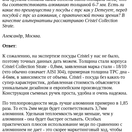
бы соответствовать алюминию толщиной 6-7 мм. Есть ли
какие то преимущества у посуды с трс как у Demeyere, перед
посудой с трс из алюминия, с практической точки зрения? В
качестве альтернативы рассматриваю Сristel Collection
Strate.
Александр, Москва.
Ответ
:
К сожалению, на экспертизе посуды Сristel у нас не было,
поэтому точных данных дать можем. Толщина стали корпуса
Сristel Collection Strate - 0,8мм, заявленная марка стали - 18/10
(что обычно означает AISI 304), примерная толщина ТРС дна -
4-6мм, в зависимости от объема. Cristel - посуда без каких-то
супер-характеристик, добавленная стоимость объясняется
уникальным дизайном и европейским производством.
Конструкция съемных ручек проста, удобна и очень надежна.
По теплопроводности медь лучше алюминия примерно в 1,85
раза. То есть 2мм меди будет соответствовать 3,7мм
алюминия. Удельная теплоемкость меди меньше, чем у
алюминия - она будет быстрее остывать. Особых
практических плюсов использование меди по сравнению с
алюминием не дает - это скорее маркетинговый ход, чтобы