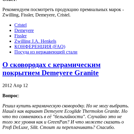
Рекомендуем посмотреть продукцию премиальных марок -
Zwilling, Fissler, Demeyere, Cristel.
Cristel
Demeyere
Fissler
Zwilling J.A. Henkels
КОНФЕРЕНЦИЯ (FAQ)
Посуда из нержавеющей стали
О сковородах с керамическим
покрытием Demeyere Granite
2012
Апр
12
Вопрос
:
Решил купить керамическую сковородку. Но не могу выбрать.
Нашёл как вариант Demeyere Ecoglidе Thermolon Granite. Но
что то сомневаюсь в её "бельгийности". Случайно это не
того же уровня как и GreenPan? И что можете сказать о
Profi DeLuxe, Silit. Стоит ли переплачивать? Спасибо.