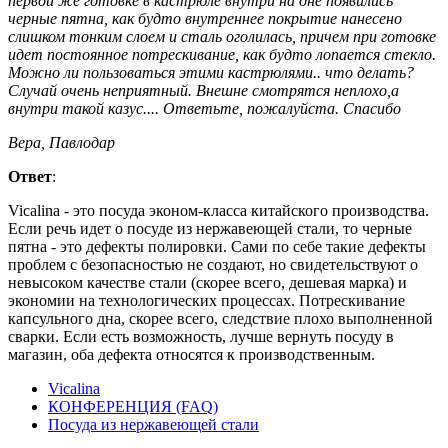
первой же готовке в кастрюле внутри на дне появились
черные пятна, как будто внутреннее покрытие нанесено
слишком тонким слоем и сталь оголилась, причем при готовке
идет постоянное потрескивание, как будто лопается стекло.
Можно ли пользоваться этими кастрюлями.. что делать?
Случай очень неприятный. Внешне смотрятся неплохо,а
внутри такой казус.... Ответьте, пожалуйста. Спасибо
Вера, Павлодар
Ответ
:
Vicalina - это посуда эконом-класса китайского производства.
Если речь идет о посуде из нержавеющей стали, то черные
пятна - это дефекты полировки. Сами по себе такие дефекты
проблем с безопасностью не создают, но свидетельствуют о
невысоком качестве стали (скорее всего, дешевая марка) и
экономии на технологических процессах. Потрескивание
капсульного дна, скорее всего, следствие плохо выполненной
сварки. Если есть возможность, лучше вернуть посуду в
магазин, оба дефекта относятся к производственным.
Vicalina
КОНФЕРЕНЦИЯ (FAQ)
Посуда из нержавеющей стали