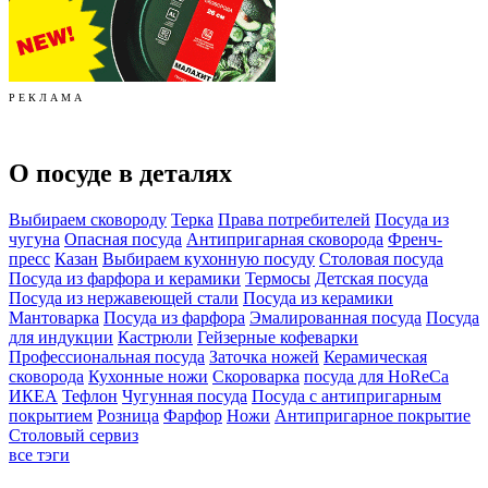
Р Е К Л А М А
О посуде в деталях
Выбираем сковороду
Терка
Права потребителей
Посуда из
чугуна
Опасная посуда
Антипригарная сковорода
Френч-
пресс
Казан
Выбираем кухонную посуду
Столовая посуда
Посуда из фарфора и керамики
Термосы
Детская посуда
Посуда из нержавеющей стали
Посуда из керамики
Мантоварка
Посуда из фарфора
Эмалированная посуда
Посуда
для индукции
Кастрюли
Гейзерные кофеварки
Профессиональная посуда
Заточка ножей
Керамическая
сковорода
Кухонные ножи
Скороварка
посуда для HoReCa
ИКЕА
Тефлон
Чугунная посуда
Посуда с антипригарным
покрытием
Розница
Фарфор
Ножи
Антипригарное покрытие
Столовый сервиз
все тэги