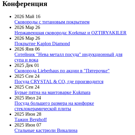
Конференция
2026 Май 16
Сковороды с титановым покрытием
2026 Мар 26
Нержавеющая сковорода: Korkmaz и OZTIRYAKILER
2026 Мар 26
Покрытие Kaplon Diamond
2026 Янв 06
Сотейник "Нева металл посуда" индукционный для
супа и вока
2025 Дек 01
Сковорода Lieberhaus по акции в "Пятерочке"
2025 Сен 24
Посуда CRYSTAL & CO, где производится
2025 Сен 24
Бурые пятна на мантоварке Kukmara
2025 Июл 24
Посуда большего размера на конфорке
стеклокерамической плиты
2025 Июн 28
Тажин Berghoff
2025 Июн 07
Стальные кастрюли Викалина