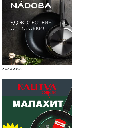
Р Е К Л А М А