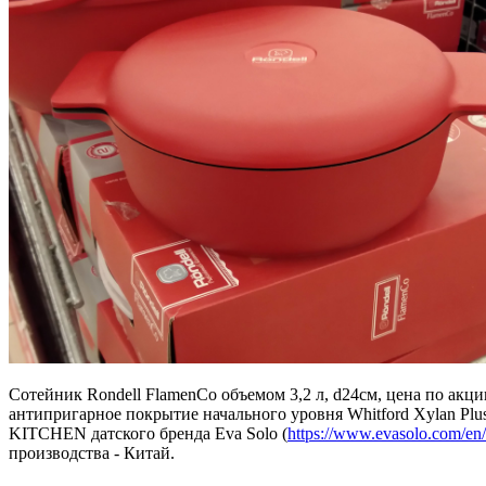
Сотейник Rondell FlamenCo объемом 3,2 л, d24см, цена по акц
антипригарное покрытие начального уровня Whitford Xylan Pl
KITCHEN датского бренда Eva Solo (
https://www.evasolo.com/en/k
производства - Китай.
⠀