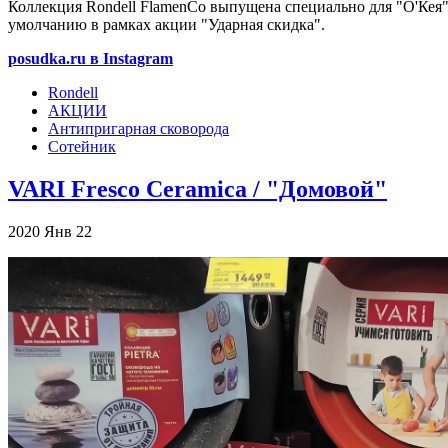
Коллекция Rondell FlamenCo выпущена специально для "О'Кея".
умолчанию в рамках акции "Ударная скидка".
posudka.ru в Instagram
Rondell
АКЦИИ
Антипригарная сковорода
Сотейник
VARI Fresco Ceramica / "Домовой"
2020
Янв
22