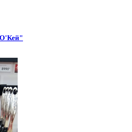
"О'Кей"