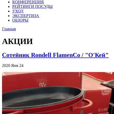
КОНФЕРЕНЦИЯ
РЕЙТИНГИ ПОСУДЫ
УХОД
ЭКСПЕРТИЗА
ОБЗОРЫ
Главная
АКЦИИ
Сотейник Rondell FlamenCo / "О'Кей"
2020
Янв
24