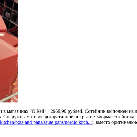
ии в магазинах "О'Кей" - 2968,90 рублей. Сотейник выполнен и
us. Снаружи - матовое декоративное покрытие. Форма сотейника
itchen/pots-and-pans/saute-pans/nordic-kitch...
), вместо оригиналь